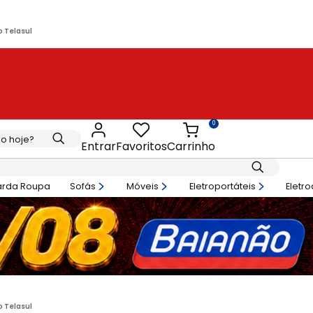
 Telasul
0
Entrar
Favoritos
Carrinho
arda Roupa
Sofás
Móveis
Eletroportáteis
Eletr
 Telasul