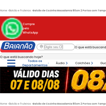
Home
>
Balcão e Fruteiras
>
Balcão de Cozinha Macadamia 80cm 2 Portas com Tampo
Compre
pelo
WhatsApp
Todos os
Áudio
Colchões
Gu
Departamentos
Home
>
Balcão e Fruteiras
>
Balcão de Cozinha Macadamia 80cm 2 Portas com Tampo