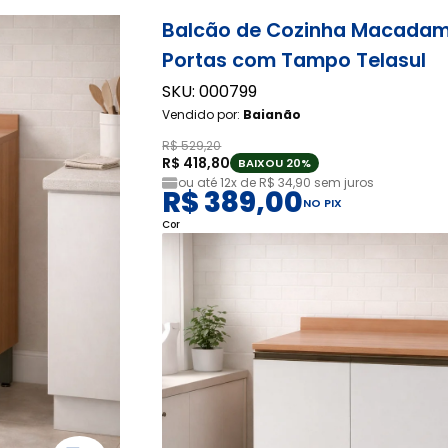
Balcão de Cozinha Macadam
Portas com Tampo Telasul
SKU: 000799
Vendido por:
Baianão
R$ 529,20
R$ 418,80
BAIXOU 20%
ou até
12x de R$ 34,90
sem juros
R$ 389,00
NO PIX
Cor