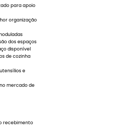
izado para apoio
lhor organização
 moduladas
visão dos espaços
ço disponível
os de cozinha
tensílios e
 no mercado de
s o recebimento