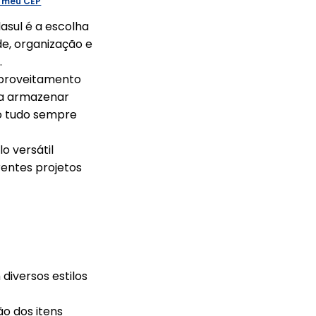
o meu CEP
asul é a escolha
de, organização e
.
proveitamento
ara armazenar
o tudo sempre
o versátil
entes projetos
s
iversos estilos
ão dos itens