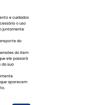
mento e cuidados
cessário o uso
do juntamente
ransporte do
mensões do item
que ele passará
s da sua
ramente
os que aparecem
to.