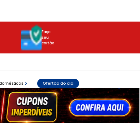
Faça
seu
cartão
odomésticos
Ofertão do dia