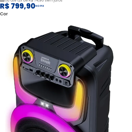
ou até
12x de R$ 74,90
sem juros
R$ 799,90
NO PIX
Cor