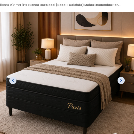
C
ama Box Casal (Base + Colchão) Molas Ensacadas Paris Topazio
Home
>
Cama Box
>