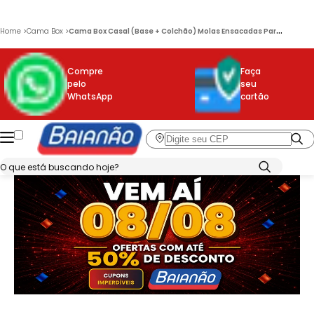
C
ama Box Casal (Base + Colchão) Molas Ensacadas Paris Topazio
Home
>
Cama Box
>
Compre
Faça
pelo
seu
WhatsApp
cartão