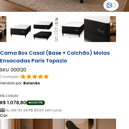
Cama Box Casal (Base + Colchão) Molas
Ensacadas Paris Topazio
SKU: 000120
2 avaliações |
Vendido por:
Baianão
R$ 1.198,80
R$ 1.078,80
BAIXOU 10%
ou até
12x de R$ 89,90
sem juros
Cor