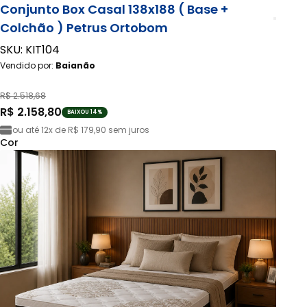
Conjunto Box Casal 138x188 ( Base +
Colchão ) Petrus Ortobom
SKU: KIT104
Vendido por:
Baianão
R$ 2.518,68
R$ 2.158,80
BAIXOU 14%
ou até
12x de R$ 179,90
sem juros
Cor