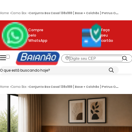
C
onjunto Box Casal 138x188 ( Base + Colchão ) Petrus Ortobom
Home
>
Cama Box
>
Compre
Faça
pelo
seu
WhatsApp
cartão
C
onjunto Box Casal 138x188 ( Base + Colchão ) Petrus Ortobom
Home
>
Cama Box
>