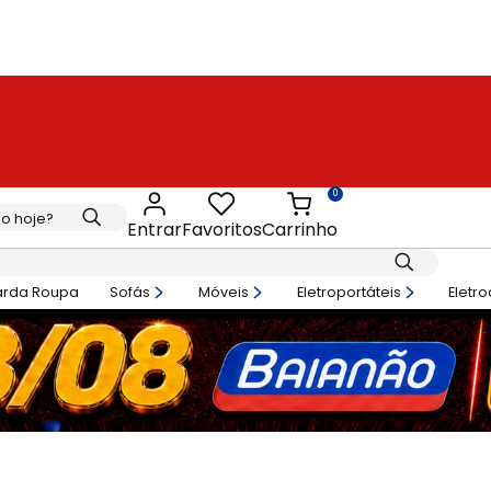
0
Entrar
Favoritos
Carrinho
arda Roupa
Sofás
Móveis
Eletroportáteis
Eletr