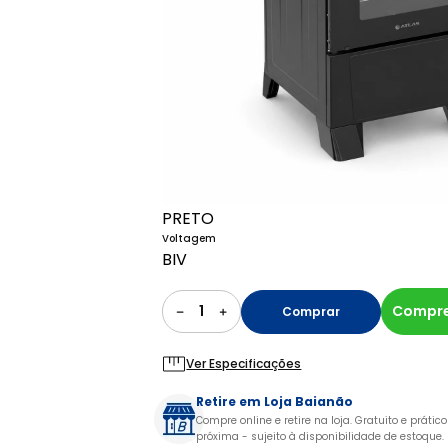
PRETO
Voltagem
BIV
1
Compre
Comprar
Ver Especificações
Retire em Loja Baianão
Compre online e retire na loja. Gratuito e prátic
próxima - sujeito à disponibilidade de estoque.