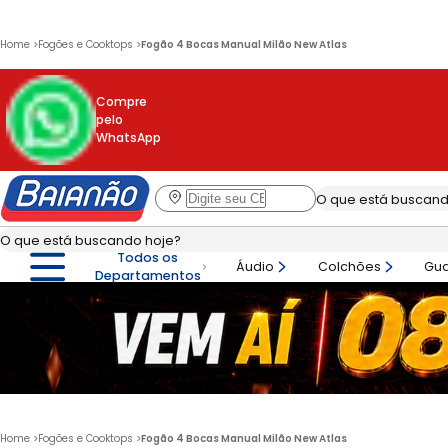
Home
>
Fogões e Cooktops
>
Fogão 4 Bocas Manual Milão New Atlas
Compre
pelo
WhatsApp
Todos os
Áudio
Colchões
Gu
Departamentos
Home
>
Fogões e Cooktops
>
Fogão 4 Bocas Manual Milão New Atlas