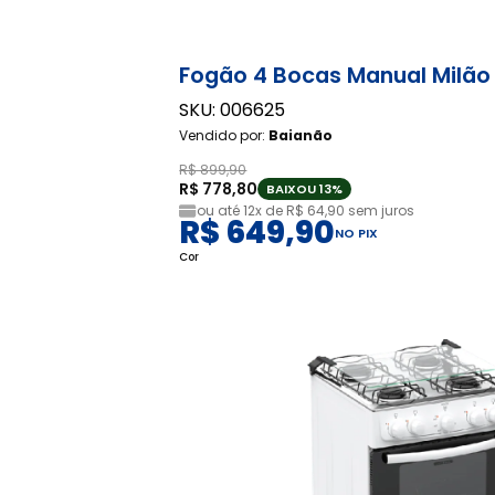
Fogão 4 Bocas Manual Milão
SKU: 006625
Vendido por:
Baianão
R$ 899,90
R$ 778,80
BAIXOU 13%
ou até
12x de R$ 64,90
sem juros
R$ 649,90
NO PIX
Cor