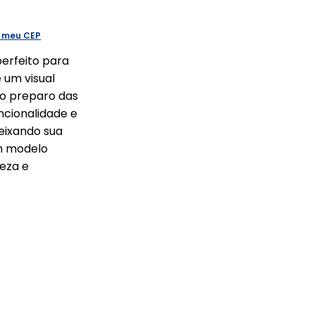
o meu CEP
perfeito para
 um visual
 o preparo das
uncionalidade e
eixando sua
Um modelo
eza e