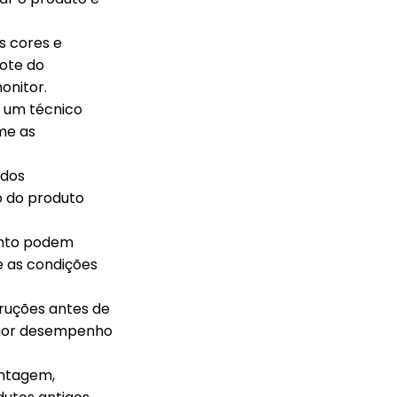
s cores e
ote do
onitor.
r um técnico
me as
idos
o do produto
ento podem
e as condições
truções antes de
lhor desempenho
ontagem,