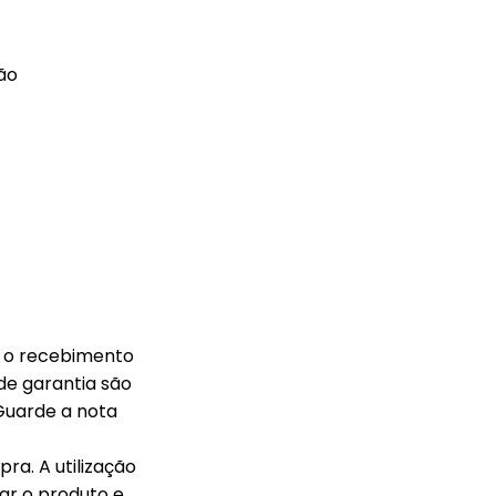
ão
s o recebimento
de garantia são
 Guarde a nota
ra. A utilização
ar o produto e