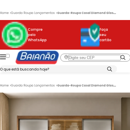
G
uarda-Roupa Casal Diamond Glass 3 Portas 6 Gavetas e LED Novo Horizonte
Home
>
Guarda Roupa Lançamentos
>
Compre
Faça
pelo
seu
WhatsApp
cartão
G
uarda-Roupa Casal Diamond Glass 3 Portas 6 Gavetas e LED Novo Horizonte
Home
>
Guarda Roupa Lançamentos
>