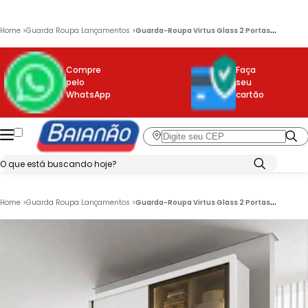
G
uarda-Roupa Virtus Glass 2 Portas 3 Gavetas com Espelho e LED Novo Horizonte
Home
>
Guarda Roupa Lançamentos
>
Compre
Faça
pelo
seu
WhatsApp
cartão
G
uarda-Roupa Virtus Glass 2 Portas 3 Gavetas com Espelho e LED Novo Horizonte
Home
>
Guarda Roupa Lançamentos
>