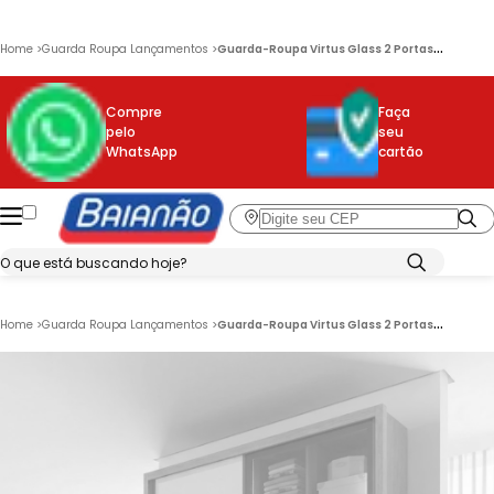
G
uarda-Roupa Virtus Glass 2 Portas 3 Gavetas com Espelho e LED Novo Horizonte
Home
>
Guarda Roupa Lançamentos
>
Compre
Faça
pelo
seu
WhatsApp
cartão
G
uarda-Roupa Virtus Glass 2 Portas 3 Gavetas com Espelho e LED Novo Horizonte
Home
>
Guarda Roupa Lançamentos
>