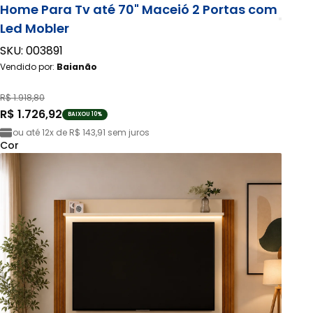
Home Para Tv até 70" Maceió 2 Portas com
Led Mobler
SKU: 003891
Vendido por:
Baianão
R$ 1.918,80
R$ 1.726,92
BAIXOU 10%
ou até
12x de R$ 143,91
sem juros
Cor