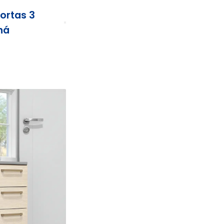
ortas 3
ná