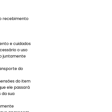
s o recebimento
mento e cuidados
cessário o uso
do juntamente
ransporte do
mensões do item
que ele passará
s da sua
ramente