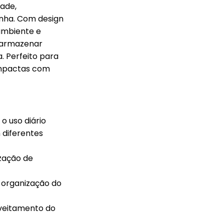
dade,
inha. Com design
 ambiente e
 armazenar
a. Perfeito para
ompactas com
 o uso diário
diferentes
zação de
a organização do
veitamento do