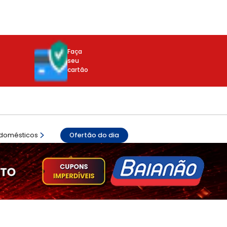
Faça
seu
cartão
odomésticos
Ofertão do dia