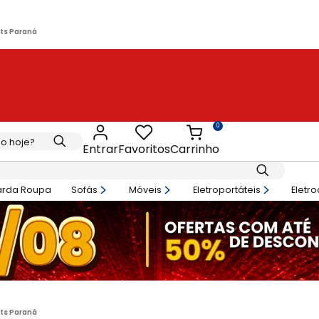
its Paraná
0
Entrar
Favoritos
Carrinho
arda Roupa
Sofás
Móveis
Eletroportáteis
Eletr
its Paraná