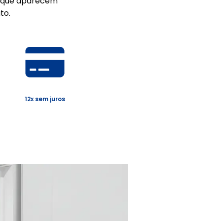
os que aparecem
to.
12x sem juros