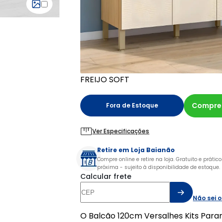
FREIJO SOFT
Compre
Fora de Estoque
Ver Especificações
Retire em Loja Baianão
Compre online e retire na loja. Gratuito e prátic
próxima - sujeito à disponibilidade de estoque.
Calcular frete
Não sei 
O Balcão 120cm Versalhes Kits Para