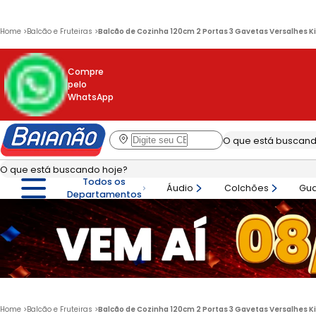
Home
>
Balcão e Fruteiras
>
Balcão de Cozinha 120cm 2 Portas 3 Gavetas Versalhes K
Compre
pelo
WhatsApp
Todos os
Áudio
Colchões
Gu
Departamentos
Home
>
Balcão e Fruteiras
>
Balcão de Cozinha 120cm 2 Portas 3 Gavetas Versalhes K