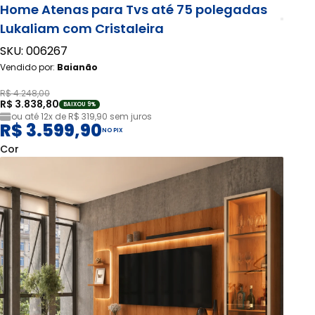
Home Atenas para Tvs até 75 polegadas
Lukaliam com Cristaleira
SKU: 006267
Vendido por:
Baianão
R$ 4.248,00
R$ 3.838,80
BAIXOU 9%
ou até
12x de R$ 319,90
sem juros
R$ 3.599,90
NO PIX
Cor