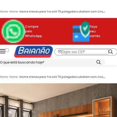
H
ome Atenas para Tvs até 75 polegadas Lukaliam com Cristaleira
Home
>
Home
>
Compre
Faça
pelo
seu
WhatsApp
cartão
H
ome Atenas para Tvs até 75 polegadas Lukaliam com Cristaleira
Home
>
Home
>