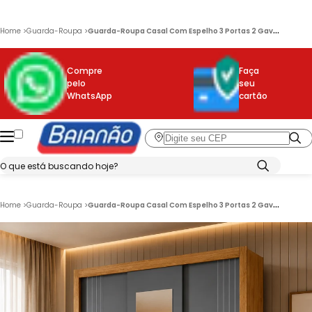
G
uarda-Roupa Casal Com Espelho 3 Portas 2 Gavetas Bolívia Moval
Home
>
Guarda-Roupa
>
Compre
Faça
pelo
seu
WhatsApp
cartão
G
uarda-Roupa Casal Com Espelho 3 Portas 2 Gavetas Bolívia Moval
Home
>
Guarda-Roupa
>