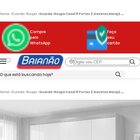
G
uarda-Roupa Casal 8 Portas 2 Gavetas Marajó Moval
Home
>
Guarda-Roupa
>
Compre
Faça
pelo
seu
WhatsApp
cartão
G
uarda-Roupa Casal 8 Portas 2 Gavetas Marajó Moval
Home
>
Guarda-Roupa
>