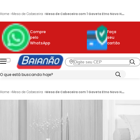
M
esa de Cabeceira com 1 Gaveta Etno Novo Horizonte
Home
>
Mesa de Cabeceira
>
Compre
Faça
pelo
seu
WhatsApp
cartão
M
esa de Cabeceira com 1 Gaveta Etno Novo Horizonte
Home
>
Mesa de Cabeceira
>