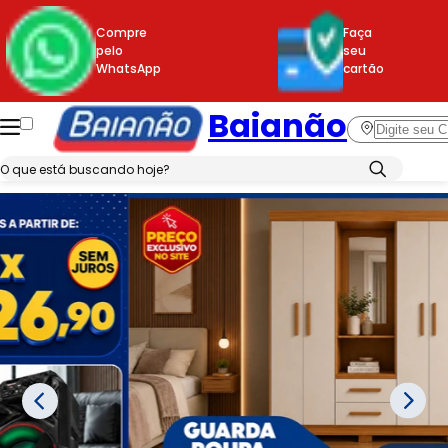
Compre
Faça
pelo
seu
WhatsApp
cartão
Baianão