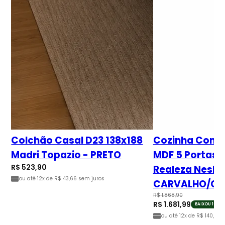
Colchão Casal D23 138x188
Cozinha Comp
Madri Topazio - PRETO
MDF 5 Portas 
R$ 523,90
Realeza Neshe
ou até
12x de R$ 43,66
sem juros
CARVALHO/CI
R$ 1.868,90
R$ 1.681,99
BAIXOU 10%
ou até
12x de R$ 140,17
se