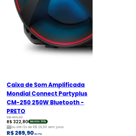
Caixa de Som Amplificada
Mondial Connect Partyplus
CM-250 250W Bluetooth -
PRETO
R$ 499,90
R$ 322,80
BAIXOU 35%
ou até
12x de R$ 26,90
sem juros
R$ 269,90
NO PIX